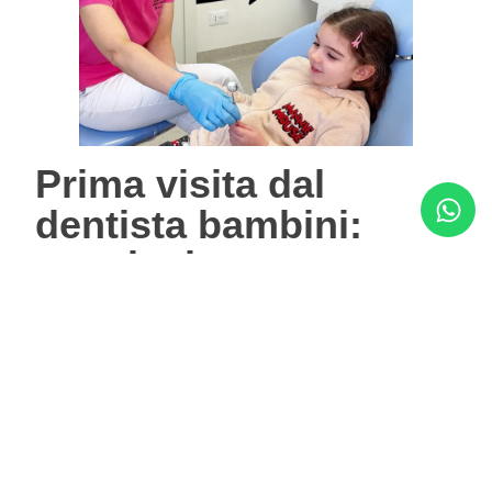
Prima visita dal
dentista bambini:
conclusione
La
prima visita dal dentista bambini
è un momento
importante che va affrontato con serenità,
informazione e consapevolezza.
Abbiamo visto:
quando spuntano i primi dentini
quanti sono i denti da latte